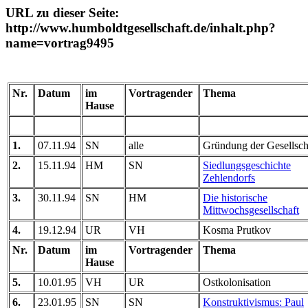
URL zu dieser Seite:
http://www.humboldtgesellschaft.de/inhalt.php?
name=vortrag9495
Nr.
Datum
im
Vortragender
Thema
Hause
1.
07.11.94
SN
alle
Gründung der Gesellsch
2.
15.11.94
HM
SN
Siedlungsgeschichte
Zehlendorfs
3.
30.11.94
SN
HM
Die historische
Mittwochsgesellschaft
4.
19.12.94
UR
VH
Kosma Prutkov
Nr.
Datum
im
Vortragender
Thema
Hause
5.
10.01.95
VH
UR
Ostkolonisation
6.
23.01.95
SN
SN
Konstruktivismus: Paul