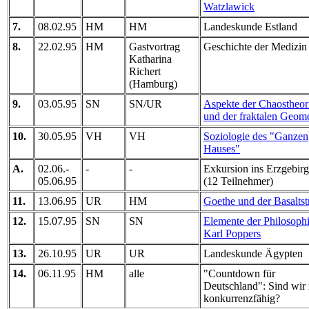
Watzlawick
7.
08.02.95
HM
HM
Landeskunde Estland
8.
22.02.95
HM
Gastvortrag
Geschichte der Medizin
Katharina
Richert
(Hamburg)
9.
03.05.95
SN
SN/UR
Aspekte der Chaostheor
und der fraktalen Geome
10.
30.05.95
VH
VH
Soziologie des "Ganzen
Hauses"
A.
02.06.-
-
-
Exkursion ins Erzgebir
05.06.95
(12 Teilnehmer)
11.
13.06.95
UR
HM
Goethe und der Basaltstr
12.
15.07.95
SN
SN
Elemente der Philosoph
Karl Poppers
13.
26.10.95
UR
UR
Landeskunde Ägypten
14.
06.11.95
HM
alle
"Countdown für
Deutschland": Sind wir
konkurrenzfähig?