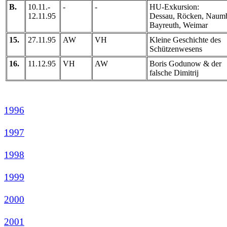
B.
10.11.-
-
-
HU-Exkursion:
12.11.95
Dessau, Röcken, Naum
Bayreuth, Weimar
15.
27.11.95
AW
VH
Kleine Geschichte des
Schützenwesens
16.
11.12.95
VH
AW
Boris Godunow & der
falsche Dimitrij
1996
1997
1998
1999
2000
2001