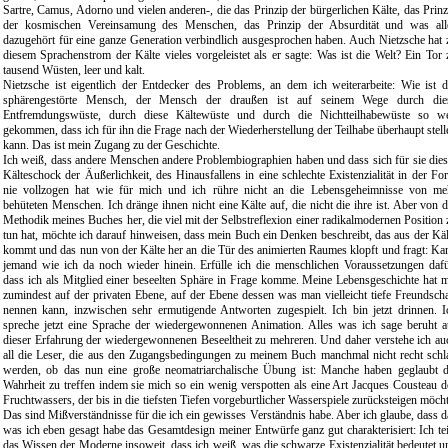
Sartre, Camus, Adorno und vielen anderen-, die das Prinzip der bürgerlichen Kälte, das Prinz
der kosmischen Vereinsamung des Menschen, das Prinzip der Absurdität und was all
dazugehört für eine ganze Generation verbindlich ausgesprochen haben. Auch Nietzsche hat 
diesem Sprachenstrom der Kälte vieles vorgeleistet als er sagte: Was ist die Welt? Ein Tor 
tausend Wüsten, leer und kalt.
Nietzsche ist eigentlich der Entdecker des Problems, an dem ich weiterarbeite: Wie ist d
sphärengestörte Mensch, der Mensch der draußen ist auf seinem Wege durch die
Entfremdungswüste, durch diese Kältewüste und durch die Nichtteilhabewüste so we
gekommen, dass ich für ihn die Frage nach der Wiederherstellung der Teilhabe überhaupt stell
kann. Das ist mein Zugang zu der Geschichte.
Ich weiß, dass andere Menschen andere Problembiographien haben und dass sich für sie dies
Kälteschock der Äußerlichkeit, des Hinausfallens in eine schlechte Existenzialität in der Fo
nie vollzogen hat wie für mich und ich rühre nicht an die Lebensgeheimnisse von me
behüteten Menschen. Ich dränge ihnen nicht eine Kälte auf, die nicht die ihre ist. Aber von d
Methodik meines Buches her, die viel mit der Selbstreflexion einer radikalmodernen Position 
tun hat, möchte ich darauf hinweisen, dass mein Buch ein Denken beschreibt, das aus der Käl
kommt und das nun von der Kälte her an die Tür des animierten Raumes klopft und fragt: Ka
jemand wie ich da noch wieder hinein. Erfülle ich die menschlichen Voraussetzungen dafü
dass ich als Mitglied einer beseelten Sphäre in Frage komme. Meine Lebensgeschichte hat m
zumindest auf der privaten Ebene, auf der Ebene dessen was man vielleicht tiefe Freundscha
nennen kann, inzwischen sehr ermutigende Antworten zugespielt. Ich bin jetzt drinnen. I
spreche jetzt eine Sprache der wiedergewonnenen Animation. Alles was ich sage beruht a
dieser Erfahrung der wiedergewonnenen Beseeltheit zu mehreren. Und daher verstehe ich au
all die Leser, die aus den Zugangsbedingungen zu meinem Buch manchmal nicht recht schl
werden, ob das nun eine große neomatriarchalische Übung ist: Manche haben geglaubt d
Wahrheit zu treffen indem sie mich so ein wenig verspotten als eine Art Jacques Cousteau d
Fruchtwassers, der bis in die tiefsten Tiefen vorgeburtlicher Wasserspiele zurücksteigen möcht
Das sind Mißverständnisse für die ich ein gewisses Verständnis habe. Aber ich glaube, dass d
was ich eben gesagt habe das Gesamtdesign meiner Entwürfe ganz gut charakterisiert: Ich tei
das Wissen der Moderne insoweit, dass ich weiß, was die schwarze Existenzialität bedeutet u