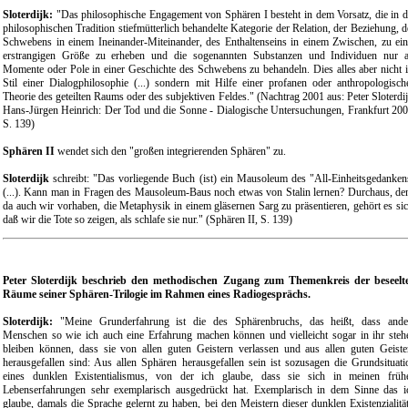
Sloterdijk:
"Das philosophische Engagement von Sphären I besteht in dem Vorsatz, die in d
philosophischen Tradition stiefmütterlich behandelte Kategorie der Relation, der Beziehung, d
Schwebens in einem Ineinander-Miteinander, des Enthaltenseins in einem Zwischen, zu ein
erstrangigen Größe zu erheben und die sogenannten Substanzen und Individuen nur a
Momente oder Pole in einer Geschichte des Schwebens zu behandeln. Dies alles aber nicht 
Stil einer Dialogphilosophie (...) sondern mit Hilfe einer profanen oder anthropologisch
Theorie des geteilten Raums oder des subjektiven Feldes." (Nachtrag 2001 aus: Peter Sloterdij
Hans-Jürgen Heinrich: Der Tod und die Sonne - Dialogische Untersuchungen, Frankfurt 200
S. 139)
Sphären II
wendet sich den "großen integrierenden Sphären" zu.
Sloterdijk
schreibt: "Das vorliegende Buch (ist) ein Mausoleum des "All-Einheitsgedanken
(...). Kann man in Fragen des Mausoleum-Baus noch etwas von Stalin lernen? Durchaus, de
da auch wir vorhaben, die Metaphysik in einem gläsernen Sarg zu präsentieren, gehört es sic
daß wir die Tote so zeigen, als schlafe sie nur." (Sphären II, S. 139)
Peter Sloterdijk beschrieb den methodischen Zugang zum Themenkreis der beseelt
Räume seiner Sphären-Trilogie im Rahmen eines Radiogesprächs.
Sloterdijk:
"Meine Grunderfahrung ist die des Sphärenbruchs, das heißt, dass ande
Menschen so wie ich auch eine Erfahrung machen können und vielleicht sogar in ihr steh
bleiben können, dass sie von allen guten Geistern verlassen und aus allen guten Geiste
herausgefallen sind: Aus allen Sphären herausgefallen sein ist sozusagen die Grundsituati
eines dunklen Existentialismus, von der ich glaube, dass sie sich in meinen früh
Lebenserfahrungen sehr exemplarisch ausgedrückt hat. Exemplarisch in dem Sinne das i
glaube, damals die Sprache gelernt zu haben, bei den Meistern dieser dunklen Existenzialität