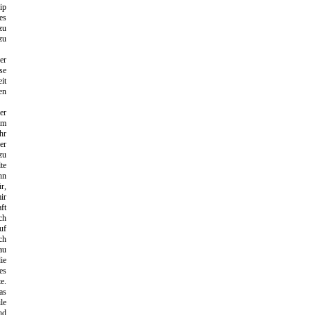
ip
es
zu
zu
er
se
it
en
er
rm
hr
er
zu
te
nn
r,
ir
ft
ch
uf
ch
au
ie
es
e.
as
le
nd