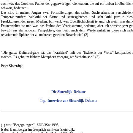
auch was das Coolness-Pathos der gegenwärtigen Generation, die auf ein Leben in Oberfläch
schwört, bedeuten.
Das sind in meinen Augen zwei Formulierungen des selben Sachverhalts in verschieden
Temperaturstufen: halbkühl bei Sartre und seinesgleichen und sehr kühl jetzt in dies
Freakkulturen der neuen Medien. Ich weiß, was Oberflächlichkeit ist und ich weiß, was dunk
Existenzialität ist und was das Pathos der Vereinsamung bedeutet, aber ich spreche jetzt ga
bewußt aus der anderen Perspektive, das heißt nach dem Wiedereintritt in diese sich selb
reparierende Sphäre der zu mehreren geteilten Beseeltheit." (2)
"Die ganze Kulturaufgabe ist, das "Kraftfeld" mit der "Existenz der Worte" kompatibel 
machen. Es geht um lebbare Metaphern vorgängiger Verhältnisse." (3)
Peter Sloterdijk
Die Sloterdijk-Debatte
Tsp.-Interview zur Sloterdijk-Debatte
(1) aus: "Begegnungen", ZDF/3Sat 1995,
Isabel Baumberger im Gespräch mit Peter Sloterdijk.