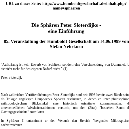
URL zu dieser Seite: http://www.humboldtgesellschaft.de/inhalt.php?
name=sphaeren
Die Sphären Peter Sloterdijks -
eine Einführung
85. Veranstaltung der Humboldt-Gesellschaft am 14.06.1999 von
Stefan Nehrkorn
"Aufklärung ist kein Erwerb von Schätzen, sondern eine Verschwendung von Dummheit, b
sie nicht mehr für den eigenen Bedarf reicht." (1)
Peter Sloterdijk
Nach zahlreichen Veröffentlichungen Peter Sloterdijks sind seit 1998 bereits zwei Bände sein
als Trilogie angelegten Hauptwerks Sphären erschienen, in denen er unter philosophisc
anthropologischem Blickwinkel eine historisch orientierte Zusammenschau d
unterschiedlichen Weisheitstraditionen versucht, um den (Zitat) "beseelten Raum d
Gattungsgeschichte" auszuloten.
In
Sphären I
unternimmt er den Versuch den Bereich "bergender Mikrosphäre
nachzuzeichnen.